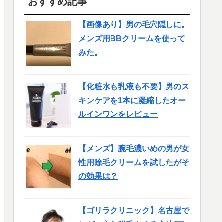
おすすめ記事
【画像あり】男の毛穴隠しに。
メンズ用BBクリームを使って
みた。
【化粧水も乳液も不要】男のス
キンケアを1本に凝縮したオー
ルインワンをレビュー
【メンズ】腕毛濃いめの男が女
性用除毛クリームを試したがそ
の効果は？
【ゴリラクリニック】名古屋で