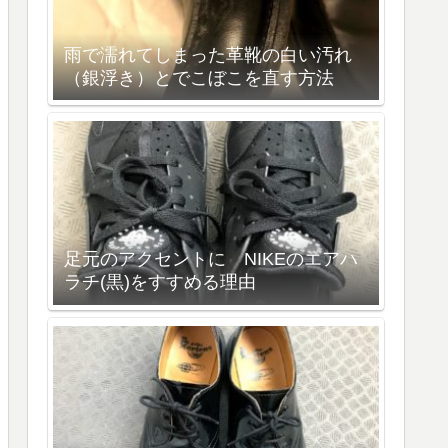
雨で濡れてしまった革靴の白い汚れ
（銀浮き）とでこぼこを直す方法
足元のアクセントに NIKEのエアハ
ラチ(黒)をすすめる理由