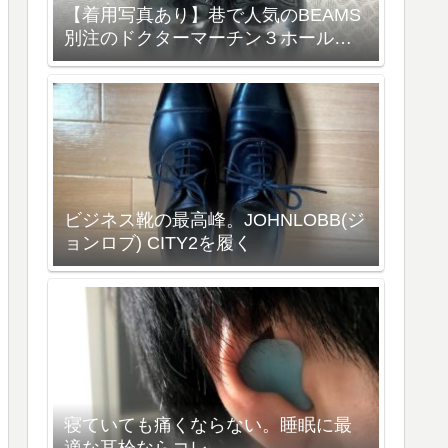
【着用写真あり】巷で人気のBEAMS
別注のドクターマーチン３ホールを
紹介
ビジネス靴の最高峰。JOHNLOBB(ジ
ョンロブ) CITY2を履く
寝ていても痛くならない。睡眠に最
適な耳栓ならコレ