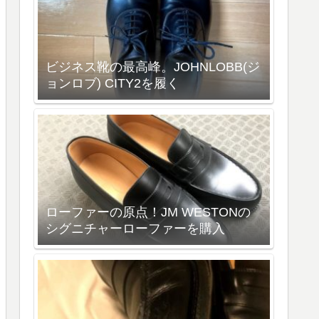
ビジネス靴の最高峰。JOHNLOBB(ジ
ョンロブ) CITY2を履く
ローファーの原点！JM WESTONの
シグニチャーローファーを購入