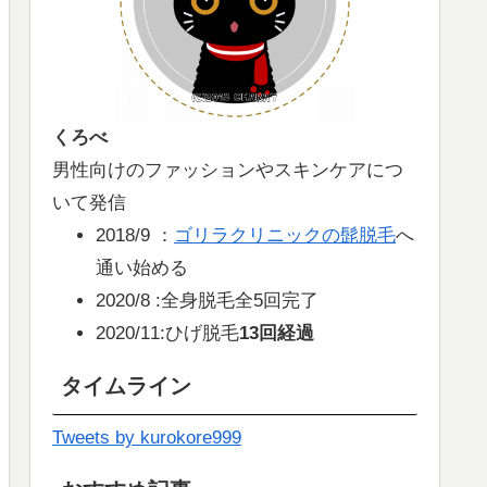
くろべ
男性向けのファッションやスキンケアにつ
いて発信
2018/9 ：
ゴリラクリニックの髭脱毛
へ
通い始める
2020/8 :全身脱毛全5回完了
2020/11:ひげ脱毛
13回経過
タイムライン
Tweets by kurokore999