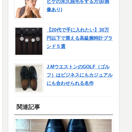
ヒゲの永久脱毛をする方法(画
像あり)
【20代で手に入れたい】30万
円以下で買える高級腕時計ブラ
ンド５選
J.MウエストンのGOLF（ゴル
フ）はビジネスにもカジュアル
にも合わせられる名作
関連記事