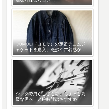
COMOLI（コモリ）の定番デニムジ
ャケットを購入。絶妙な古着感が雰
囲気抜群の一着
シックで男らしさも◎。ちょっと高
級な黒ベース腕時計のおすすめ