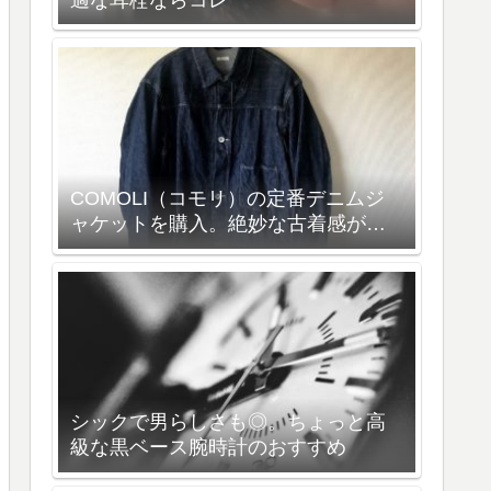
COMOLI（コモリ）の定番デニムジ
ャケットを購入。絶妙な古着感が雰
囲気抜群の一着
シックで男らしさも◎。ちょっと高
級な黒ベース腕時計のおすすめ