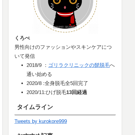
くろべ
男性向けのファッションやスキンケアにつ
いて発信
2018/9 ：
ゴリラクリニックの髭脱毛
へ
通い始める
2020/8 :全身脱毛全5回完了
2020/11:ひげ脱毛
13回経過
タイムライン
Tweets by kurokore999