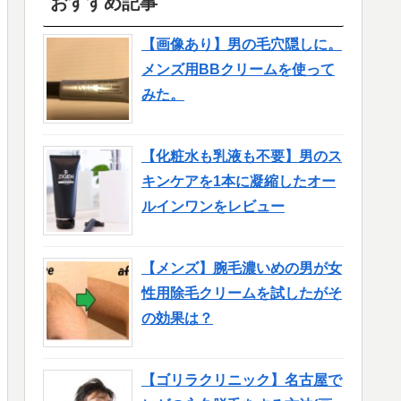
おすすめ記事
【画像あり】男の毛穴隠しに。
メンズ用BBクリームを使って
みた。
【化粧水も乳液も不要】男のス
キンケアを1本に凝縮したオー
ルインワンをレビュー
【メンズ】腕毛濃いめの男が女
性用除毛クリームを試したがそ
の効果は？
【ゴリラクリニック】名古屋で