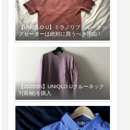
【UNIQLO U】ミラノリブクルーネッ
クセーターは絶対に買うべき理由！
【2020SS】UNIQLO Uクルーネック
T(長袖)を購入