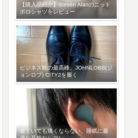
【購入品紹介】Steven Alanのニット
ポロシャツをレビュー
ビジネス靴の最高峰。JOHNLOBB(ジ
ョンロブ) CITY2を履く
寝ていても痛くならない。睡眠に最
適な耳栓ならコレ