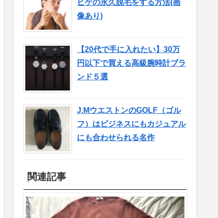
ヒゲの永久脱毛をする方法(画
像あり)
【20代で手に入れたい】30万
円以下で買える高級腕時計ブラ
ンド５選
J.MウエストンのGOLF（ゴル
フ）はビジネスにもカジュアル
にも合わせられる名作
関連記事